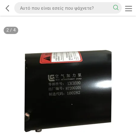
2
/
4