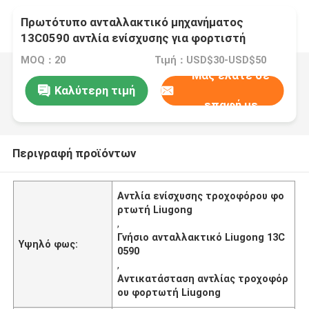
Πρωτότυπο ανταλλακτικό μηχανήματος
13C0590 αντλία ενίσχυσης για φορτιστή
τροχών Liugong
MOQ：20
Τιμή：USD$30-USD$50
Μας ελάτε σε
Καλύτερη τιμή
επαφή με
Περιγραφή προϊόντων
Αντλία ενίσχυσης τροχοφόρου φο
ρτωτή Liugong
,
Γνήσιο ανταλλακτικό Liugong 13C
Υψηλό φως:
0590
,
Αντικατάσταση αντλίας τροχοφόρ
ου φορτωτή Liugong