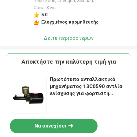
Tech Zone, Chengdu, Sichuan,
China ,Κίνα
5.0
Ελεγχμένος προμηθευτής
Δείτε περισσότερων
Αποκτήστε την καλύτερη τιμή για
Πρωτότυπο ανταλλακτικό
μηχανήματος 13C0590 αντλία
ενίσχυσης για φορτιστή
τροχών Liugong
Να συνεχίσει