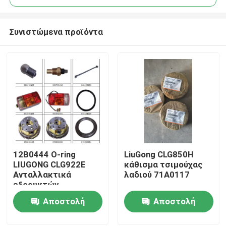
Συνιστώμενα προϊόντα
12Β0444 Ο-ring
LiuGong CLG850H
Αρχική Σελίδα
LIUGONG CLG922E
κάθισμα τσιμούχας
Ανταλλακτικά
λαδιού 71A0117
εξορυκτών
Προϊόντα
Αποστολή
Αποστολή
ερώτησης
ερώτησης
Σχετικά με εμάς