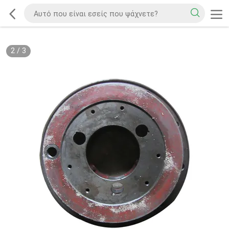
2
/
3