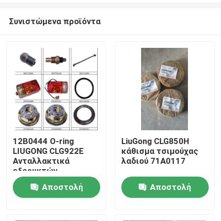
Συνιστώμενα προϊόντα
12Β0444 Ο-ring
LiuGong CLG850H
LIUGONG CLG922E
κάθισμα τσιμούχας
Αρχική Σελίδα
Ανταλλακτικά
λαδιού 71A0117
εξορυκτών
Αποστολή
Αποστολή
Προϊόντα
ερώτησης
ερώτησης
Σχετικά με εμάς