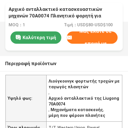
Αρχικό ανταλλακτικό κατασκευαστικών
μηχανών 70Α0074 Πλανητικό φορητή για
φορτιστή τροχών Liugong
MOQ：1
Τιμή：USD$80-USD$100
Μας ελάτε σε
Καλύτερη τιμή
επαφή με
Περιγραφή προϊόντων
Λιούγκουνγκ φορτωτής τροχών με
ταγωγός πλανητών
,
Υψηλό φως:
Αρχικό ανταλλακτικό της Liugong
70A0074
,
Μηχανήματα κατασκευής
,
μέρη που φέρουν πλανήτες
Όροι πληρωμής
T/T, Western Union, Paypal