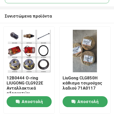
Συνιστώμενα προϊόντα
12Β0444 Ο-ring
LiuGong CLG850H
Αρχική Σελίδα
LIUGONG CLG922E
κάθισμα τσιμούχας
Ανταλλακτικά
λαδιού 71A0117
εξορυκτών
Προϊόντα
Αποστολή
Αποστολή
ερώτησης
ερώτησης
Σχετικά με εμάς