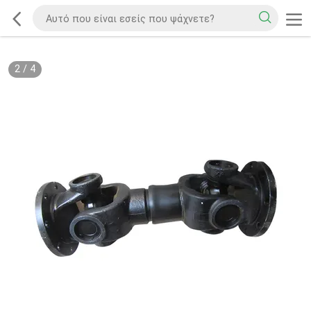
2
/
4