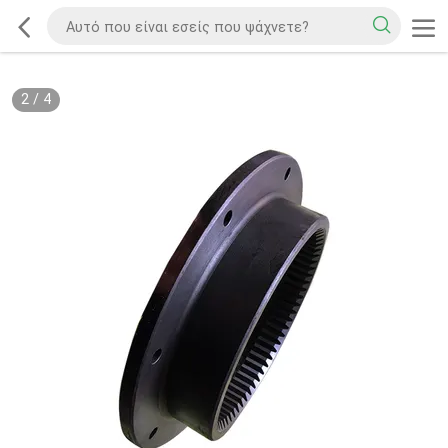
2
/
4