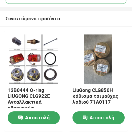
Συνιστώμενα προϊόντα
12Β0444 Ο-ring
LiuGong CLG850H
Αρχική Σελίδα
LIUGONG CLG922E
κάθισμα τσιμούχας
Ανταλλακτικά
λαδιού 71A0117
εξορυκτών
Προϊόντα
Αποστολή
Αποστολή
ερώτησης
ερώτησης
Σχετικά με εμάς