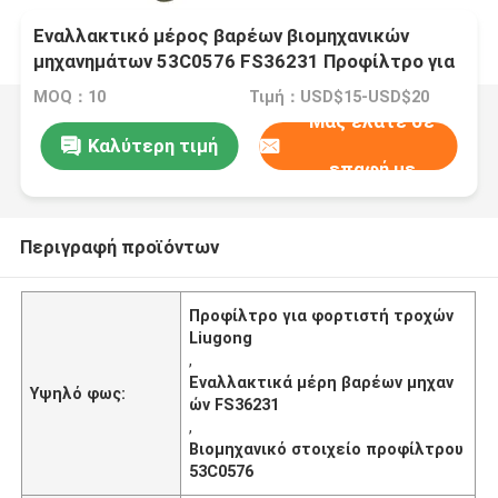
Εναλλακτικό μέρος βαρέων βιομηχανικών
μηχανημάτων 53C0576 FS36231 Προφίλτρο για
φορτιστή τροχών Liugong
MOQ：10
Τιμή：USD$15-USD$20
Μας ελάτε σε
Καλύτερη τιμή
επαφή με
Περιγραφή προϊόντων
Προφίλτρο για φορτιστή τροχών
Liugong
,
Εναλλακτικά μέρη βαρέων μηχαν
Υψηλό φως:
ών FS36231
,
Βιομηχανικό στοιχείο προφίλτρου
53C0576