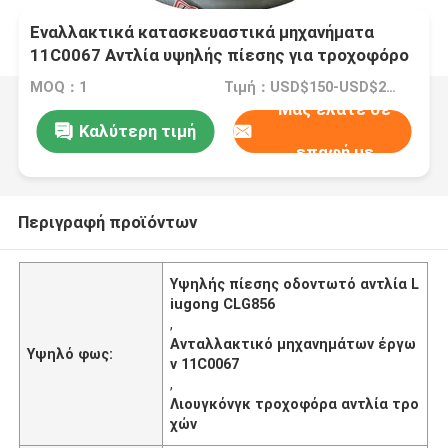
Εναλλακτικά κατασκευαστικά μηχανήματα
11C0067 Αντλία υψηλής πίεσης για τροχοφόρο
Liugong CLG856
MOQ：1
Τιμή：USD$150-USD$200
Μας ελάτε σε
Καλύτερη τιμή
επαφή με
Περιγραφή προϊόντων
Υψηλής πίεσης οδοντωτό αντλία L
iugong CLG856
,
Ανταλλακτικό μηχανημάτων έργω
Υψηλό φως:
ν 11C0067
,
Λιουγκόνγκ τροχοφόρα αντλία τρο
χών