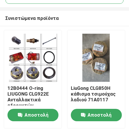
Συνιστώμενα προϊόντα
12Β0444 Ο-ring
LiuGong CLG850H
Αρχική Σελίδα
LIUGONG CLG922E
κάθισμα τσιμούχας
Ανταλλακτικά
λαδιού 71A0117
εξορυκτών
Προϊόντα
Αποστολή
Αποστολή
ερώτησης
ερώτησης
Σχετικά με εμάς