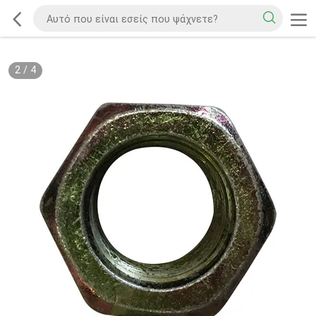
2
/
4