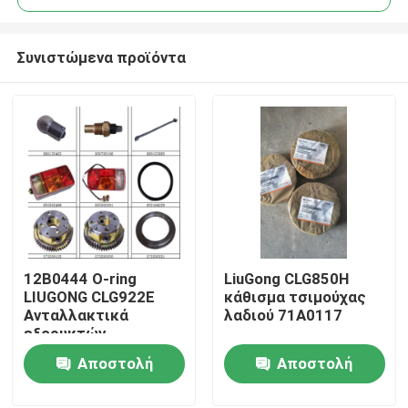
Συνιστώμενα προϊόντα
12Β0444 Ο-ring
LiuGong CLG850H
Αρχική Σελίδα
LIUGONG CLG922E
κάθισμα τσιμούχας
Ανταλλακτικά
λαδιού 71A0117
εξορυκτών
Προϊόντα
Αποστολή
Αποστολή
ερώτησης
ερώτησης
Σχετικά με εμάς