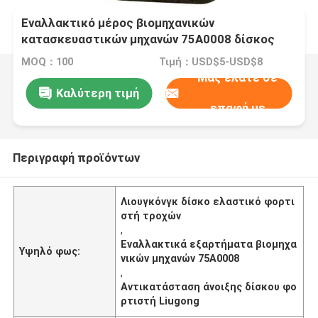
Εναλλακτικό μέρος βιομηχανικών
κατασκευαστικών μηχανών 75A0008 δίσκος
ελαστικός για φορτιστή τροχών Liugong
MOQ：100
Τιμή：USD$5-USD$8
Μας ελάτε σε
Καλύτερη τιμή
επαφή με
Περιγραφή προϊόντων
Λιουγκόνγκ δίσκο ελαστικό φορτι
στή τροχών
,
Εναλλακτικά εξαρτήματα βιομηχα
Υψηλό φως:
νικών μηχανών 75A0008
,
Αντικατάσταση άνοιξης δίσκου φο
ρτιστή Liugong