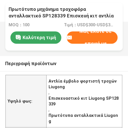
Πρωτότυπο μηχάνημα τροχοφόρα
ανταλλακτικό SP128339 Επισκευή κιτ αντλία
για Liugong
MOQ：100
Τιμή：USD$300-USD$350
Μας ελάτε σε
Καλύτερη τιμή
επαφή με
Περιγραφή προϊόντων
Αντλία έμβολο φορτιστή τροχών
Liugong
,
Επισκευαστικό κιτ Liugong SP128
Υψηλό φως:
339
,
Πρωτότυπα ανταλλακτικά Liugon
g