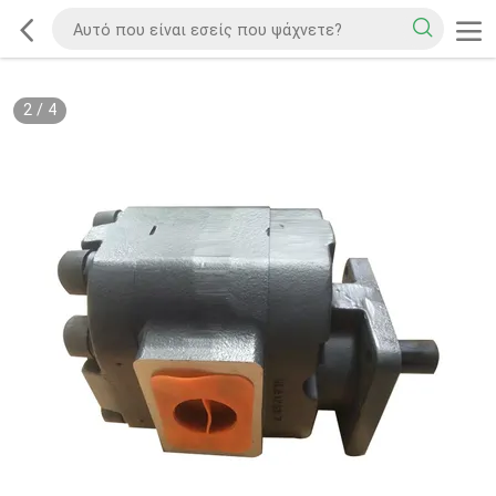
2
/
4