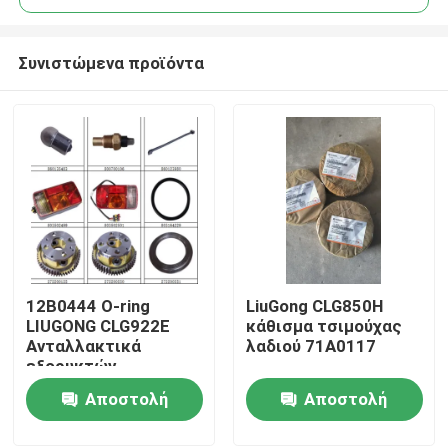
Συνιστώμενα προϊόντα
12Β0444 Ο-ring
LiuGong CLG850H
Αρχική Σελίδα
LIUGONG CLG922E
κάθισμα τσιμούχας
Ανταλλακτικά
λαδιού 71A0117
εξορυκτών
Προϊόντα
Αποστολή
Αποστολή
ερώτησης
ερώτησης
Σχετικά με εμάς