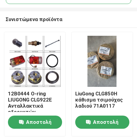
Συνιστώμενα προϊόντα
12Β0444 Ο-ring
LiuGong CLG850H
Αρχική Σελίδα
LIUGONG CLG922E
κάθισμα τσιμούχας
Ανταλλακτικά
λαδιού 71A0117
εξορυκτών
Προϊόντα
Αποστολή
Αποστολή
ερώτησης
ερώτησης
Σχετικά με εμάς