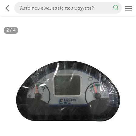
2
/
4