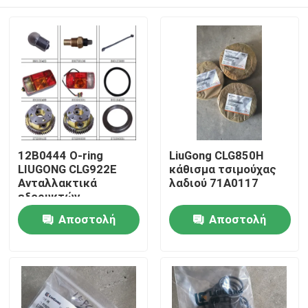
12Β0444 Ο-ring
LiuGong CLG850H
LIUGONG CLG922E
κάθισμα τσιμούχας
Ανταλλακτικά
λαδιού 71A0117
εξορυκτών
Αρχική Σελίδα
Αποστολή
Αποστολή
ερώτησης
ερώτησης
Προϊόντα
Σχετικά με εμάς