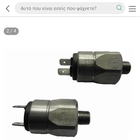
2
/
4