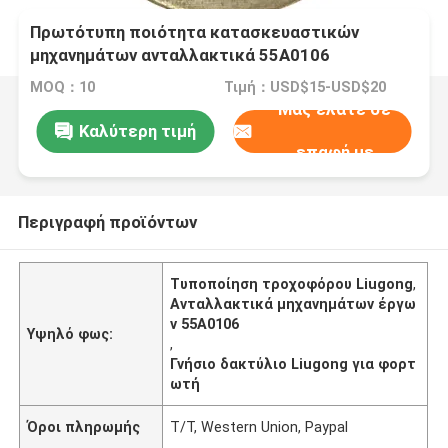
Πρωτότυπη ποιότητα κατασκευαστικών
μηχανημάτων ανταλλακτικά 55A0106
Τυφλώματα για φορτιστή τροχών Liugong
MOQ：10
Τιμή：USD$15-USD$20
Μας ελάτε σε
Καλύτερη τιμή
επαφή με
Περιγραφή προϊόντων
Τυποποίηση τροχοφόρου Liugong
,
Ανταλλακτικά μηχανημάτων έργω
ν 55A0106
Υψηλό φως:
,
Γνήσιο δακτύλιο Liugong για φορτ
ωτή
Όροι πληρωμής
T/T, Western Union, Paypal