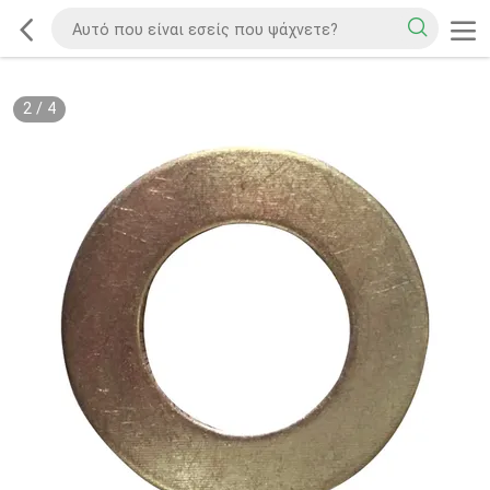
2
/
4