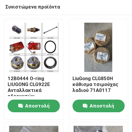
Συνιστώμενα προϊόντα
12Β0444 Ο-ring
LiuGong CLG850H
LIUGONG CLG922E
κάθισμα τσιμούχας
Ανταλλακτικά
λαδιού 71A0117
Αρχική Σελίδα
εξορυκτών
Αποστολή
Αποστολή
Προϊόντα
ερώτησης
ερώτησης
Σχετικά με εμάς