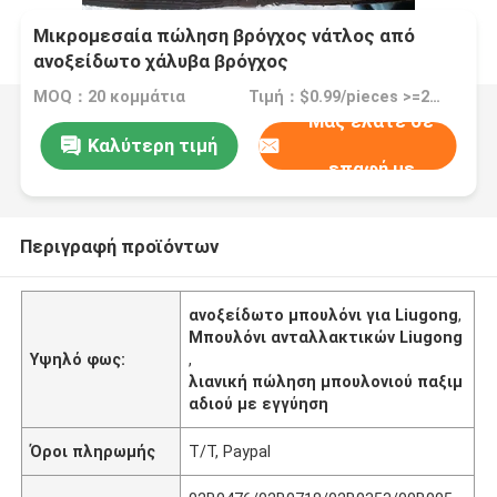
Μικρομεσαία πώληση βρόγχος νάτλος από
ανοξείδωτο χάλυβα βρόγχος
02B0476/02B0718/02B0353/00B0058/01B1387
MOQ：20 κομμάτια
Τιμή：$0.99/pieces >=20 pieces
για τη Liugong
Μας ελάτε σε
Καλύτερη τιμή
επαφή με
Περιγραφή προϊόντων
ανοξείδωτο μπουλόνι για Liugong
,
Μπουλόνι ανταλλακτικών Liugong
Υψηλό φως:
,
λιανική πώληση μπουλονιού παξιμ
αδιού με εγγύηση
Όροι πληρωμής
Τ/Τ, Paypal