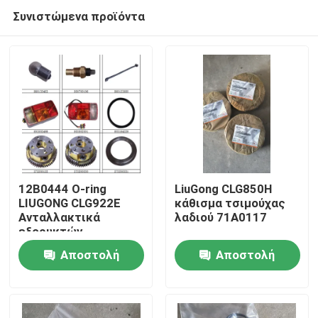
Συνιστώμενα προϊόντα
12Β0444 Ο-ring
LiuGong CLG850H
LIUGONG CLG922E
κάθισμα τσιμούχας
Ανταλλακτικά
λαδιού 71A0117
Αρχική Σελίδα
εξορυκτών
Αποστολή
Αποστολή
Προϊόντα
ερώτησης
ερώτησης
Σχετικά με εμάς