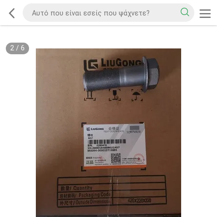
2
/
6