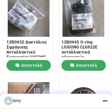
Γύρος εργοστασίων
Ποιοτικός έλεγχος
12B0432 Δακτύλιος
12Β0445 Ο-ring
επαφή
Σφράγισης
LIUGONG CLG922E
Ανταλλακτικό
ανταλλακτικά
Εκσκαφέα LIUGONG
εξορυκτών
Νέα
CLG922E
Αποστολή
Αποστολή
ερώτησης
ερώτησης
Ζητήστε ένα απόσπασμα
Ανταλλακτικά Liugong
terry
Ανταλλακτικά Cummins