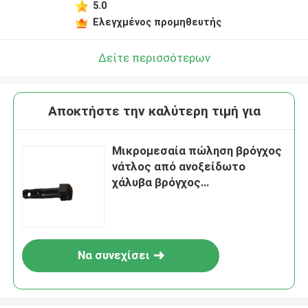
5.0
Ελεγχμένος προμηθευτής
Δείτε περισσότερων
Αποκτήστε την καλύτερη τιμή για
Μικρομεσαία πώληση βρόγχος
νάτλος από ανοξείδωτο
χάλυβα βρόγχος
02B0476/02B0718/02B0353/00
B0058/01B1387 για τη Liugong
Να συνεχίσει