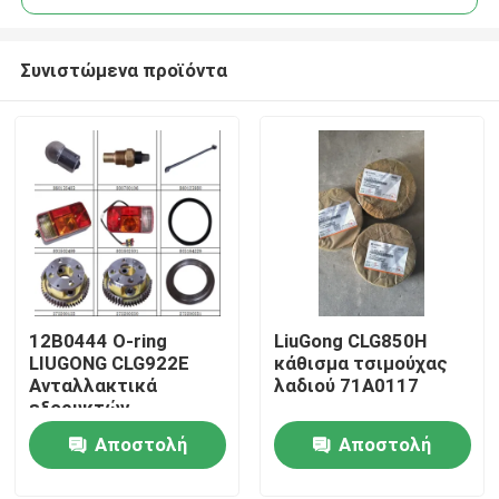
Συνιστώμενα προϊόντα
12Β0444 Ο-ring
LiuGong CLG850H
Αρχική Σελίδα
LIUGONG CLG922E
κάθισμα τσιμούχας
Ανταλλακτικά
λαδιού 71A0117
εξορυκτών
Προϊόντα
Αποστολή
Αποστολή
ερώτησης
ερώτησης
Σχετικά με εμάς