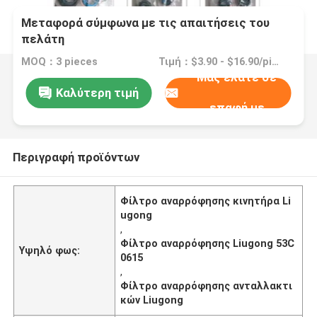
Μεταφορά σύμφωνα με τις απαιτήσεις του
πελάτη
MOQ：3 pieces
Τιμή：$3.90 - $16.90/pieces
Μας ελάτε σε
Καλύτερη τιμή
επαφή με
Περιγραφή προϊόντων
Φίλτρο αναρρόφησης κινητήρα Li
ugong
,
Φίλτρο αναρρόφησης Liugong 53C
Υψηλό φως:
0615
,
Φίλτρο αναρρόφησης ανταλλακτι
κών Liugong