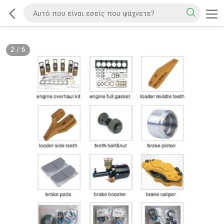
2
/
6