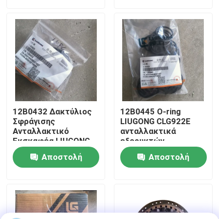
ερώτησης
ερώτησης
Γύρος εργοστασίων
Ποιοτικός έλεγχος
επαφή
12B0432 Δακτύλιος
12Β0445 Ο-ring
Νέα
Σφράγισης
LIUGONG CLG922E
Ανταλλακτικό
ανταλλακτικά
Εκσκαφέα LIUGONG
εξορυκτών
CLG922E
Ζητήστε ένα απόσπασμα
Αποστολή
Αποστολή
ερώτησης
ερώτησης
Ανταλλακτικά Liugong
Ανταλλακτικά Cummins