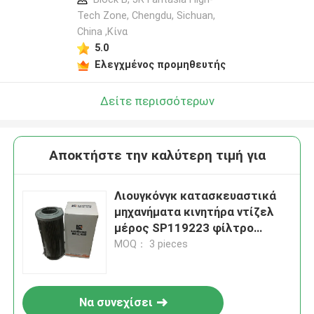
Tech Zone, Chengdu, Sichuan,
China ,Κίνα
5.0
Ελεγχμένος προμηθευτής
Δείτε περισσότερων
Αποκτήστε την καλύτερη τιμή για
Λιουγκόνγκ κατασκευαστικά
μηχανήματα κινητήρα ντίζελ
μέρος SP119223 φίλτρο
πετρελαίου για φορτιστή
MOQ： 3 pieces
τροχών αντικατάσταση
Να συνεχίσει