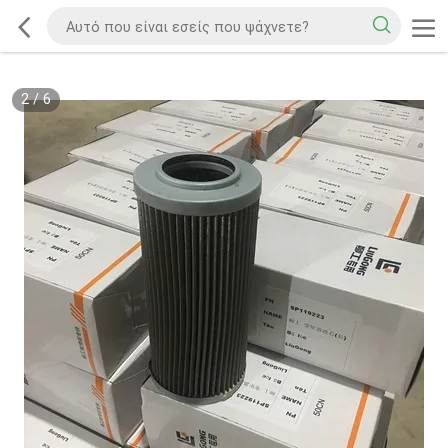
2
/
6