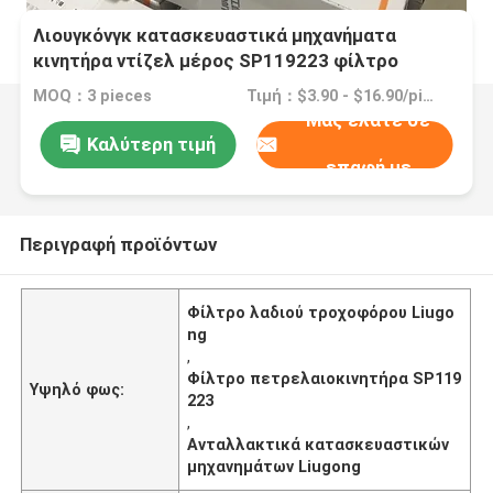
Λιουγκόνγκ κατασκευαστικά μηχανήματα
κινητήρα ντίζελ μέρος SP119223 φίλτρο
πετρελαίου για φορτιστή τροχών
MOQ：3 pieces
Τιμή：$3.90 - $16.90/pieces
αντικατάσταση
Μας ελάτε σε
Καλύτερη τιμή
επαφή με
Περιγραφή προϊόντων
Φίλτρο λαδιού τροχοφόρου Liugo
ng
,
Φίλτρο πετρελαιοκινητήρα SP119
Υψηλό φως:
223
,
Ανταλλακτικά κατασκευαστικών
μηχανημάτων Liugong