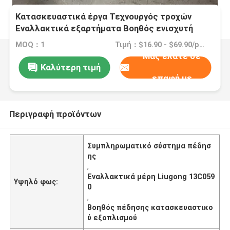
Κατασκευαστικά έργα Τεχνουργός τροχών
Εναλλακτικά εξαρτήματα Βοηθός ενισχυτή
φρένων 13C0590 Για Liugong
MOQ：1
Τιμή：$16.90 - $69.90/pieces
Μας ελάτε σε
Καλύτερη τιμή
επαφή με
Περιγραφή προϊόντων
Συμπληρωματικό σύστημα πέδησ
ης
,
Εναλλακτικά μέρη Liugong 13C059
Υψηλό φως:
0
,
Βοηθός πέδησης κατασκευαστικο
ύ εξοπλισμού