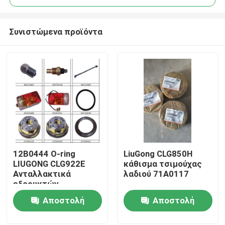
Συνιστώμενα προϊόντα
12Β0444 Ο-ring
LiuGong CLG850H
Αρχική Σελίδα
LIUGONG CLG922E
κάθισμα τσιμούχας
Ανταλλακτικά
λαδιού 71A0117
εξορυκτών
Προϊόντα
Αποστολή
Αποστολή
ερώτησης
ερώτησης
Σχετικά με εμάς