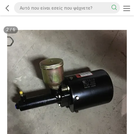
2
/
6