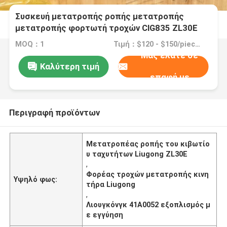
Συσκευή μετατροπής ροπής μετατροπής
μετατροπής φορτωτή τροχών ClG835 ZL30E
Μετατροπής 41A0052 Για κινητήρα Liugong
MOQ：1
Τιμή：$120 - $150/pieces
Μας ελάτε σε
Καλύτερη τιμή
επαφή με
Περιγραφή προϊόντων
Μετατροπέας ροπής του κιβωτίο
υ ταχυτήτων Liugong ZL30E
,
Φορέας τροχών μετατροπής κινη
Υψηλό φως:
τήρα Liugong
,
Λιουγκόνγκ 41Α0052 εξοπλισμός μ
ε εγγύηση