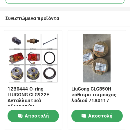
Συνιστώμενα προϊόντα
12Β0444 Ο-ring
LiuGong CLG850H
Αρχική Σελίδα
LIUGONG CLG922E
κάθισμα τσιμούχας
Ανταλλακτικά
λαδιού 71A0117
εξορυκτών
Προϊόντα
Αποστολή
Αποστολή
ερώτησης
ερώτησης
Σχετικά με εμάς