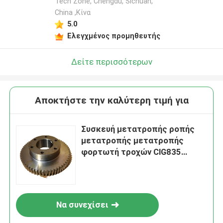
Tech Zone, Chengdu, Sichuan,
China ,Κίνα
5.0
Ελεγχμένος προμηθευτής
Δείτε περισσότερων
Αποκτήστε την καλύτερη τιμή για
Συσκευή μετατροπής ροπής
μετατροπής μετατροπής
φορτωτή τροχών ClG835
ZL30E Μετατροπής 41A0052
Για κινητήρα Liugong
Να συνεχίσει