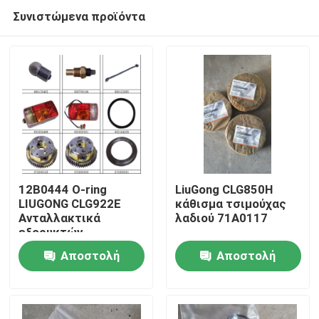
Συνιστώμενα προϊόντα
12Β0444 Ο-ring
LiuGong CLG850H
LIUGONG CLG922E
κάθισμα τσιμούχας
Ανταλλακτικά
λαδιού 71A0117
Αρχική Σελίδα
εξορυκτών
Αποστολή
Αποστολή
Προϊόντα
ερώτησης
ερώτησης
Σχετικά με εμάς