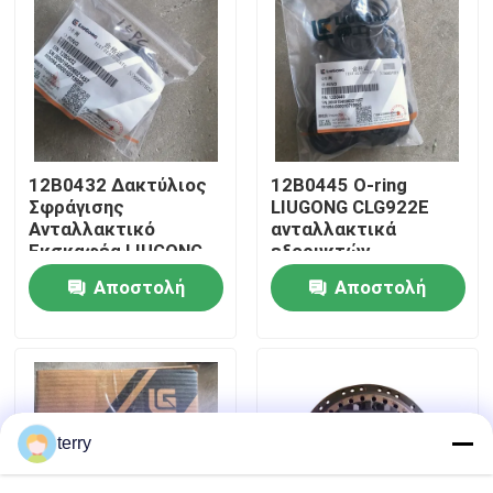
Γύρος εργοστασίων
Ποιοτικός έλεγχος
12B0432 Δακτύλιος
12Β0445 Ο-ring
επαφή
Σφράγισης
LIUGONG CLG922E
Ανταλλακτικό
ανταλλακτικά
Εκσκαφέα LIUGONG
εξορυκτών
Νέα
CLG922E
Αποστολή
Αποστολή
ερώτησης
ερώτησης
Ζητήστε ένα απόσπασμα
Ανταλλακτικά Liugong
terry
Ανταλλακτικά Cummins