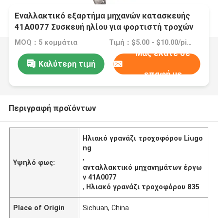
Εναλλακτικό εξαρτήμα μηχανών κατασκευής
41Α0077 Συσκευή ηλίου για φορτιστή τροχών
835
MOQ：5 κομμάτια
Τιμή：$5.00 - $10.00/pieces
Μας ελάτε σε
Καλύτερη τιμή
επαφή με
Περιγραφή προϊόντων
Ηλιακό γρανάζι τροχοφόρου Liugo
ng
,
Υψηλό φως:
ανταλλακτικό μηχανημάτων έργω
ν 41A0077
,
Ηλιακό γρανάζι τροχοφόρου 835
Place of Origin
Sichuan, China