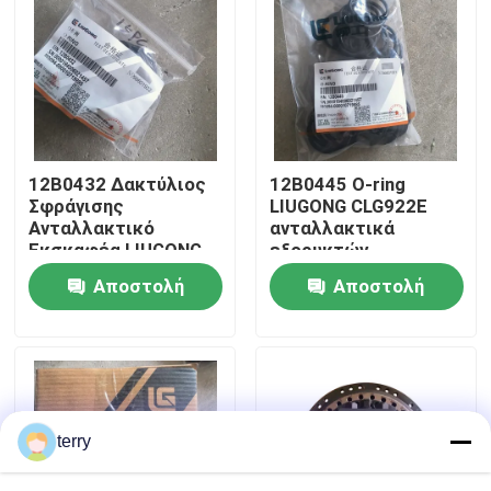
Γύρος εργοστασίων
Ποιοτικός έλεγχος
12B0432 Δακτύλιος
12Β0445 Ο-ring
επαφή
Σφράγισης
LIUGONG CLG922E
Ανταλλακτικό
ανταλλακτικά
Εκσκαφέα LIUGONG
εξορυκτών
Νέα
CLG922E
Αποστολή
Αποστολή
ερώτησης
ερώτησης
Ζητήστε ένα απόσπασμα
Ανταλλακτικά Liugong
terry
Ανταλλακτικά Cummins