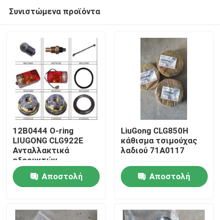
Συνιστώμενα προϊόντα
12Β0444 Ο-ring
LiuGong CLG850H
LIUGONG CLG922E
κάθισμα τσιμούχας
Ανταλλακτικά
λαδιού 71A0117
Αρχική Σελίδα
εξορυκτών
Αποστολή
Αποστολή
Προϊόντα
ερώτησης
ερώτησης
Σχετικά με εμάς