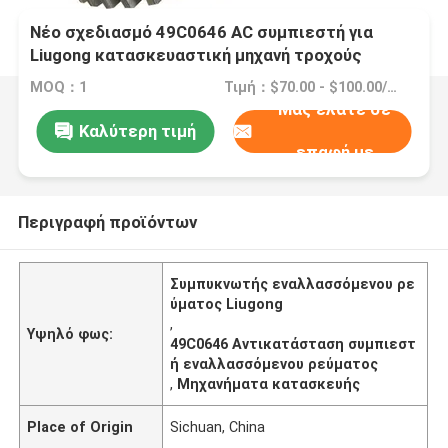
Νέο σχεδιασμό 49C0646 AC συμπιεστή για
Liugong κατασκευαστική μηχανή τροχούς
φορτωτή
MOQ：1
Τιμή：$70.00 - $100.00/pieces
Μας ελάτε σε
Καλύτερη τιμή
επαφή με
Περιγραφή προϊόντων
Συμπυκνωτής εναλλασσόμενου ρε
ύματος Liugong
,
Υψηλό φως:
49C0646 Αντικατάσταση συμπιεστ
ή εναλλασσόμενου ρεύματος
,
Μηχανήματα κατασκευής
Place of Origin
Sichuan, China