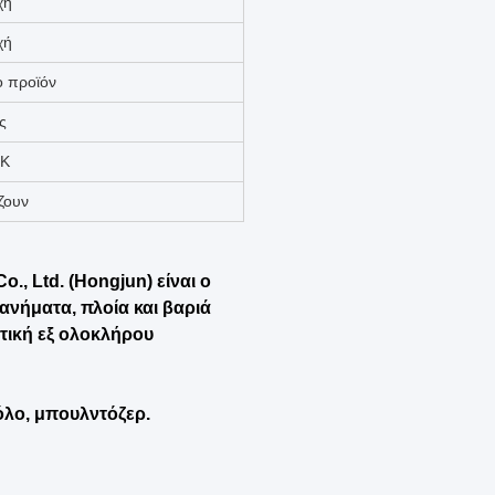
σκευές
ύφια
έματα
τιστή
ατασκευής
κευασία
ιότητα
ς
λινη θήκη
ικά έργα
 Ορυχεία