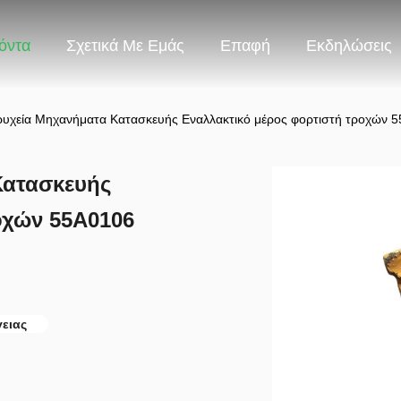
όντα
Σχετικά Με Εμάς
Επαφή
Εκδηλώσεις
ρυχεία Μηχανήματα Κατασκευής Εναλλακτικό μέρος φορτιστή τροχών 
Κατασκευής
οχών 55A0106
γειας