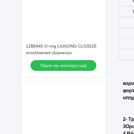
12Β0445 Ο-ring LIUGONG CLG922E
ανταλλακτικά εξορυκτών
Πάρτε την καλύτερη τιμή