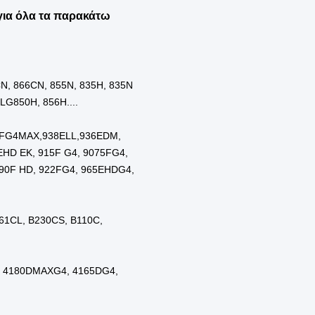
υής μηχανημάτων
ία
ύ
σία
α
ό
ία
σία
χή
χή
ο προϊόν