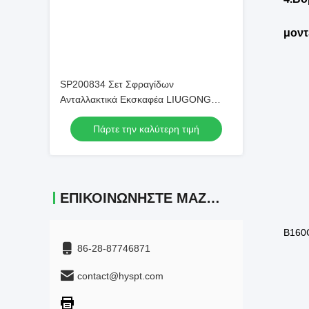
Τοπ
Τοπ
SP200834 Σετ Σφραγίδων
Τοπ
Ανταλλακτικά Εκσκαφέα LIUGONG
CLG922E
Τοπ
Πάρτε την καλύτερη τιμή
Τοπ
Τοπ
ΕΠΙΚΟΙΝΩΝΉΣΤΕ ΜΑΖΊ ΜΑΣ
Τοπ
Τοπ
86-28-87746871
contact@hyspt.com