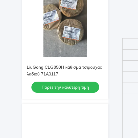
LiuGong CLG850H κάθισμα τσιμούχας
λαδιού 71A0117
Πάρτε την καλύτερη τιμή