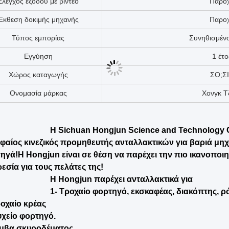
Σχήμα αριθ.
Άλλες συ
Όνομα τμήματος
Κουτσο
Αποθέματα
Σε αποθ
Χρήση
Μέρη φορ
Εφαρμογή
Μηχανήματα κ
Πακέτο
Αρχική συσ
Ναυτιλία
Μικρή πο
Εγγύηση
1 έτο
Πακέτο μεταφοράς
Καρτόνι / ξύ
Υπόθεση
Νέο
Εφαρμόσιμες βιομηχανίες
Κατασκευαστ
Εφαρμόσιμες βιομηχανίες
Ενέργεια και