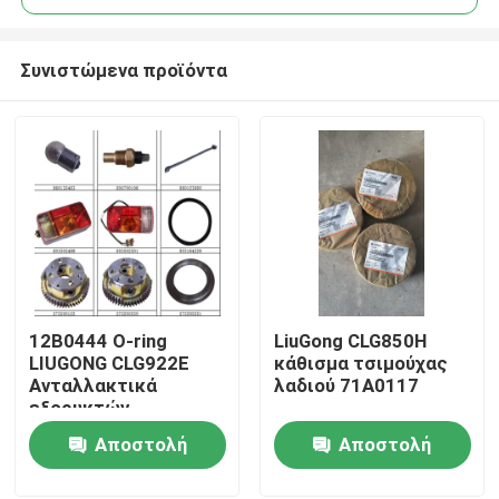
Συνιστώμενα προϊόντα
12Β0444 Ο-ring
LiuGong CLG850H
Αρχική Σελίδα
LIUGONG CLG922E
κάθισμα τσιμούχας
Ανταλλακτικά
λαδιού 71A0117
εξορυκτών
Προϊόντα
Αποστολή
Αποστολή
ερώτησης
ερώτησης
Σχετικά με εμάς