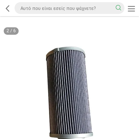
2
/
6