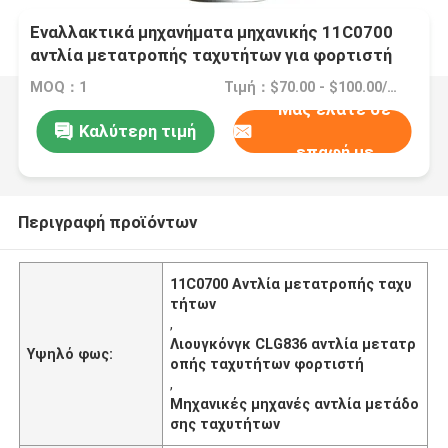
Εναλλακτικά μηχανήματα μηχανικής 11C0700
αντλία μετατροπής ταχυτήτων για φορτιστή
Liugong CLG836
MOQ：1
Τιμή：$70.00 - $100.00/pieces
Μας ελάτε σε
Καλύτερη τιμή
επαφή με
Περιγραφή προϊόντων
11C0700 Αντλία μετατροπής ταχυ
τήτων
,
Λιουγκόνγκ CLG836 αντλία μετατρ
Υψηλό φως:
οπής ταχυτήτων φορτιστή
,
Μηχανικές μηχανές αντλία μετάδο
σης ταχυτήτων