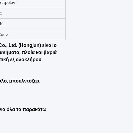
χή
χή
ο προϊόν
ς
ΙΚ
ζουν
., Ltd. (Hongjun) είναι ο
ανήματα, πλοία και βαριά
ητική εξ ολοκλήρου
όλο, μπουλντόζερ.
ια όλα τα παρακάτω