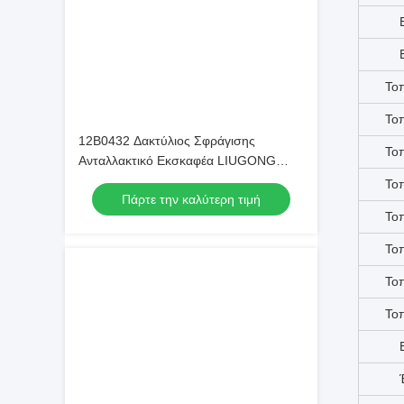
12B0432 Δακτύλιος Σφράγισης
Τοπ
Ανταλλακτικό Εκσκαφέα LIUGONG
CLG922E
Τοπ
Πάρτε την καλύτερη τιμή
Τοπ
Τοπ
Τοπ
Τοπ
Τοπ
Τοπ