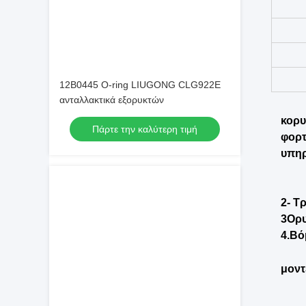
12Β0445 Ο-ring LIUGONG CLG922E
ανταλλακτικά εξορυκτών
Πάρτε την καλύτερη τιμή
κορυ
φορτ
υπηρ
2- Τ
3Ορυ
4.Βό