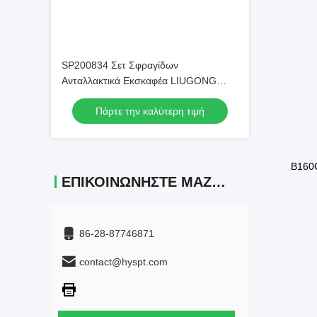
μοντ
SP200834 Σετ Σφραγίδων
Ανταλλακτικά Εκσκαφέα LIUGONG
CLG922E
Πάρτε την καλύτερη τιμή
ΕΠΙΚΟΙΝΩΝΉΣΤΕ ΜΑΖΊ ΜΑΣ
Β160C
86-28-87746871
contact@hyspt.com