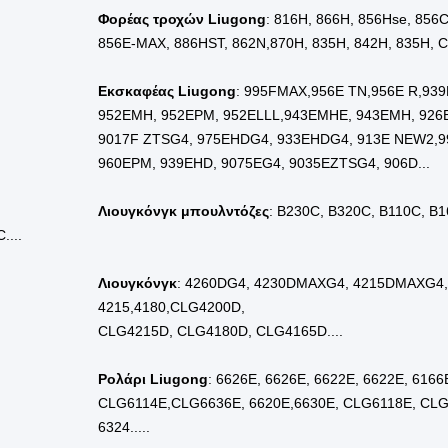
έλα Liugong:
Φορέας τροχών Liugong
: 816H, 866H, 856Hse, 856
856E-MAX, 886HST, 862N,
870H, 835H, 842H, 835H, C
Εκσκαφέας Liugong
: 995FMAX,956E TN,956E R,93
952EMH, 952EPM, 952ELLL,
943EMHE, 943EMH, 926E
9017F ZTSG4, 975EHDG4, 933EHDG4, 913E NEW2,
9
960EPM, 939EHD, 9075EG4, 9035EZTSG4, 906D...
Λιουγκόνγκ μπουλντόζες
: Β230C, Β320C, Β110C, Β
....
Λιουγκόνγκ
: 4260DG4, 4230DMAXG4, 4215DMAXG4
4215,4180,CLG4200D,
CLG4215D, CLG4180D, CLG4165D....