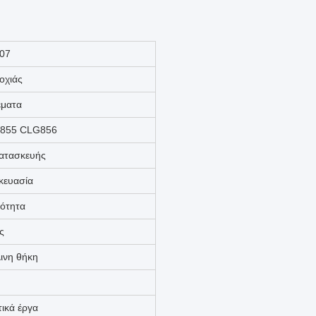
07
οχιάς
έματα
G855 CLG856
ατασκευής
κευασία
ιότητα
ς
λινη θήκη