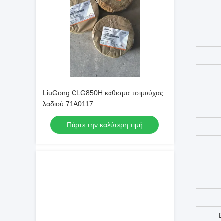
LiuGong CLG850H κάθισμα τσιμούχας
λαδιού 71A0117
Πάρτε την καλύτερη τιμή