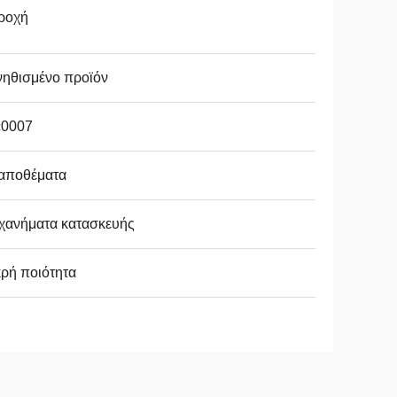
ροχή
νηθισμένο προϊόν
c0007
 αποθέματα
χανήματα κατασκευής
ρή ποιότητα