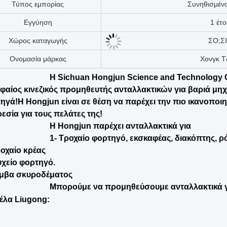
Ελέγχος εξόδου με βίντεο
Παρο
Έκθεση δοκιμής μηχανής
Παρο
Τύπος εμπορίας
Συνηθισμέν
Εγγύηση
1 έτο
Χώρος καταγωγής
ΣΟ;Σ
Ονομασία μάρκας
Χονγκ Τ
Η Sichuan Hongjun Science and Technology Co
φαίος κινεζικός προμηθευτής ανταλλακτικών για βαριά μηχ
ηγά!Η Hongjun είναι σε θέση να παρέχει την πιο ικανοποι
εσία για τους πελάτες της!
Η Hongjun παρέχει ανταλλακτικά για
1- Τροχαίο φορτηγό, εκσκαφέας, διακόπτης, ρ
ροχαίο κρέας
χείο φορτηγό.
μβα σκυροδέματος
Μπορούμε να προμηθεύσουμε ανταλλακτικά γ