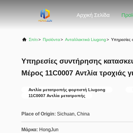
Αρχική Σελίδα
Προϊ
Σπίτι
>
Προϊόντα
>
Ανταλλακτικά Liugong
>
Υπηρεσίες 
Υπηρεσίες συντήρησης κατασκε
Μέρος 11C0007 Αντλία τροχιάς γ
Αντλία μετατροπής φορτιστή Liugong
11C0007 Αντλία μετατροπής
Place of Origin:
Sichuan, China
Μάρκα:
HongJun