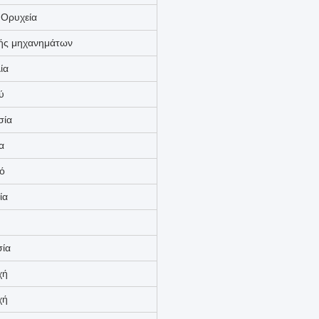
ικά έργα
 Ορυχεία
υής μηχανημάτων
ία
ύ
σία
α
ό
ία
σία