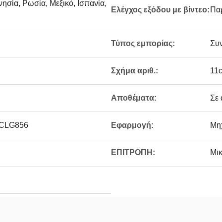
νησία, Ρωσία, Μεξικό, Ισπανία,
Ελέγχος εξόδου με βίντεο:
Πα
Τύπος εμπορίας:
Συ
Σχήμα αριθ.:
11
Αποθέματα:
Σε
 CLG856
Εφαρμογή:
Μη
ΕΠΙΤΡΟΠΗ:
Μικ