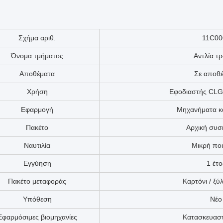
Σχήμα αριθ.
11C00
Όνομα τμήματος
Αντλία τρ
Αποθέματα
Σε αποθ
Χρήση
Εφοδιαστής CL
Εφαρμογή
Μηχανήματα κ
Πακέτο
Αρχική συσ
Ναυτιλία
Μικρή πο
Εγγύηση
1 έτο
Πακέτο μεταφοράς
Καρτόνι / ξύ