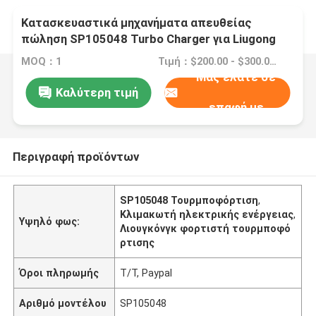
Κατασκευαστικά μηχανήματα απευθείας
πώληση SP105048 Turbo Charger για Liugong
Loader CLG856
MOQ：1
Τιμή：$200.00 - $300.00/pieces
Μας ελάτε σε
Καλύτερη τιμή
επαφή με
Περιγραφή προϊόντων
SP105048 Τουρμποφόρτιση
,
Κλιμακωτή ηλεκτρικής ενέργειας
,
Υψηλό φως:
Λιουγκόνγκ φορτιστή τουρμποφό
ρτισης
Όροι πληρωμής
Τ/Τ, Paypal
Αριθμό μοντέλου
SP105048