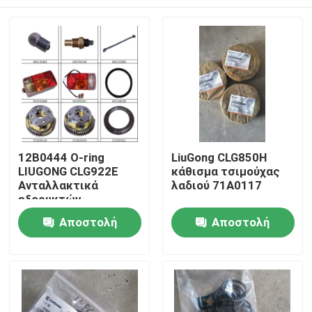
12Β0444 Ο-ring
LiuGong CLG850H
LIUGONG CLG922E
κάθισμα τσιμούχας
Ανταλλακτικά
λαδιού 71A0117
εξορυκτών
Αρχική Σελίδα
Αποστολή
Αποστολή
ερώτησης
ερώτησης
Προϊόντα
Σχετικά με εμάς