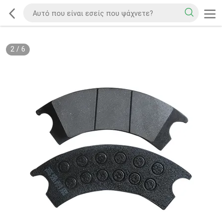
2
/
6