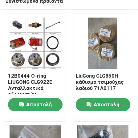
Συνιστώμενα προϊόντα
12Β0444 Ο-ring
LiuGong CLG850H
LIUGONG CLG922E
κάθισμα τσιμούχας
Ανταλλακτικά
λαδιού 71A0117
εξορυκτών
Αρχική Σελίδα
Αποστολή
Αποστολή
Προϊόντα
ερώτησης
ερώτησης
Σχετικά με εμάς