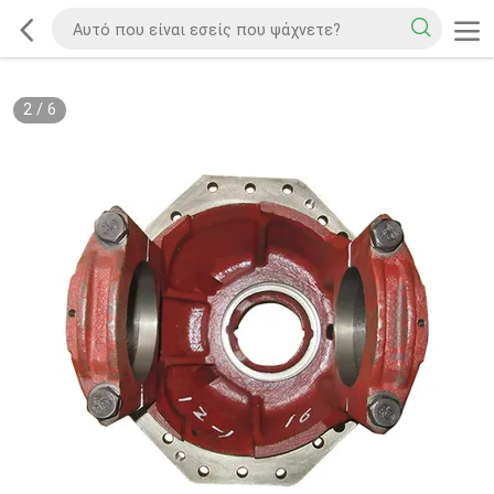
2
/
6