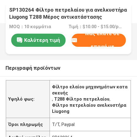
SP130264 Φίλτρο πετρελαίου για ανελκυστήρα
Liugong T288 Μέρος αντικατάστασης
κατασκευαστικών μηχανών
MOQ：10 κομμάτια
Τιμή：$10.00 - $15.00/pieces
Μας ελάτε σε
Καλύτερη τιμή
επαφή με
Περιγραφή προϊόντων
Φίλτρο ελαίου μηχανημάτων κατα
σκευής
Υψηλό φως:
,
T288 Φίλτρο πετρελαίου
,
Φίλτρο πετρελαίου ανελκυστήρα
Liugong
Όροι πληρωμής
Τ/Τ, Paypal